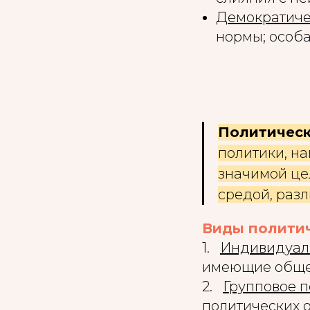
Демократиче
нормы; особа
Политическ
политики, н
значимой це
средой, раз
Виды политич
1.
⠀
Индивидуал
имеющие общес
2.
⠀
Групповое 
политических 