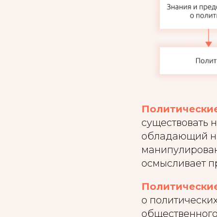
Политические
существовать н
обладающий н
манипулирован
осмысливает п
Политические
о политически
общественного 