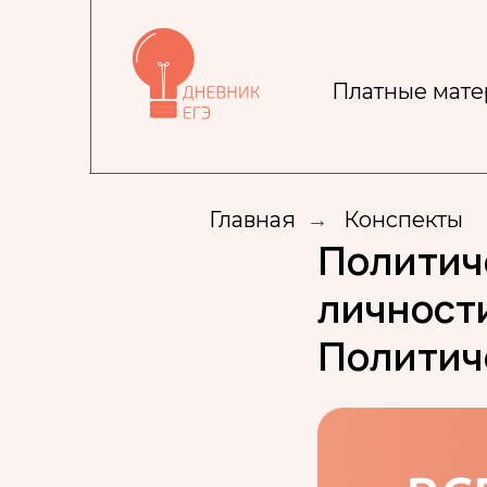
Платные мат
Главная
→
Конспекты
Политич
личност
Политич