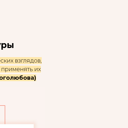
уры
ских взглядов,
 применять их
Боголюбова)