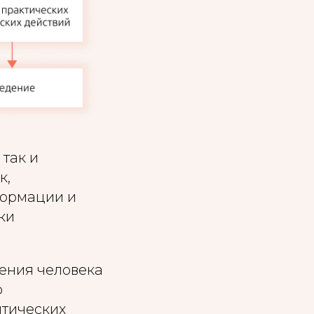
 так и
к,
формации и
ки
ения человека
о
итических