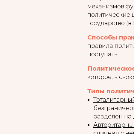
механизмов фу
политические 
государство (в 
Способы прак
правила полити
поступать.
Политическое
которое, в сво
Типы политич
Тоталитарны
безграничной
разделен на 
Авторитарны
слияния с не