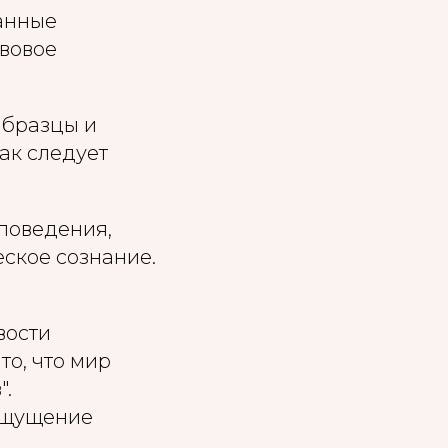
анные
авовое
образцы и
ак следует
поведения,
еское сознание.
вости
то, что мир
".
 ощущение