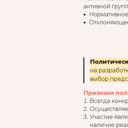
активной груп
Нормативное 
Отклоняющее
Политическ
на разработ
выбор предст
Признаки пол
Всегда конкр
Осуществляе
Участие явля
наличие реа