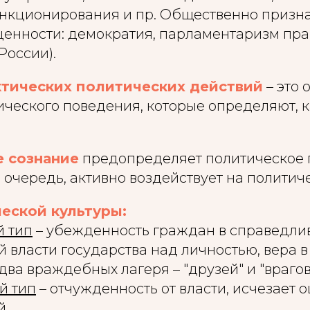
нкционирования и пр. Общественно призн
ценности: демократия, парламентаризм пр
России).
тических политических действий
– это 
ческого поведения, которые определяют, к
 сознание
предопределяет политическое 
ю очередь, активно воздействует на политич
еской культуры:
й тип
– убежденность граждан в справедли
 власти государства над личностью, вера в 
два враждебных лагеря – "друзей" и "врагов
й тип
– отчужденность от власти, исчезает
й.