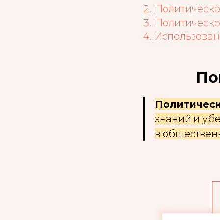
Политическо
Политическо
Использован
По
Политическ
знаний и уб
в обществен