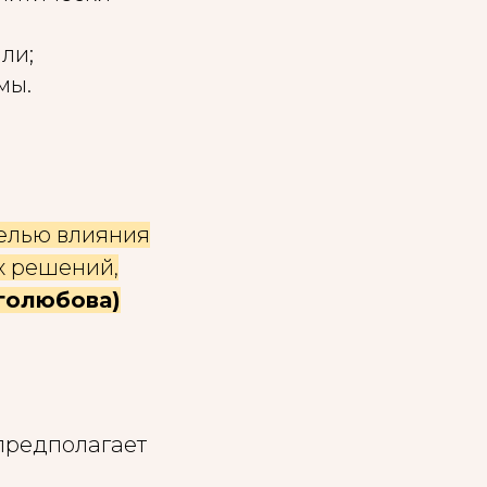
ли;
мы.
целью влияния
х решений,
голюбова)
 предполагает