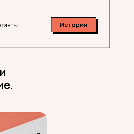
История
нтакты
 и
ие.