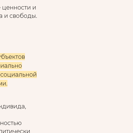
 ценности и
а и свободы.
убъектов
циально
 социальной
ми.
ндивида,
ьностью
литически