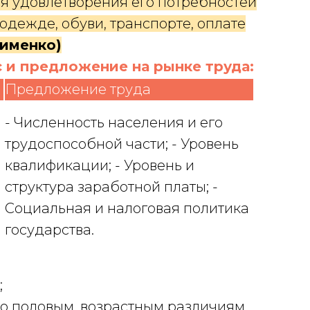
ля удовлетворения его потребностей
одежде, обуви, транспорте, оплате
лименко)
и предложение на рынке труда:
Предложение труда
- Численность населения и его
трудоспособной части; - Уровень
квалификации; - Уровень и
структура заработной платы; -
Социальная и налоговая политика
государства.
;
о половым, возрастным различиям,