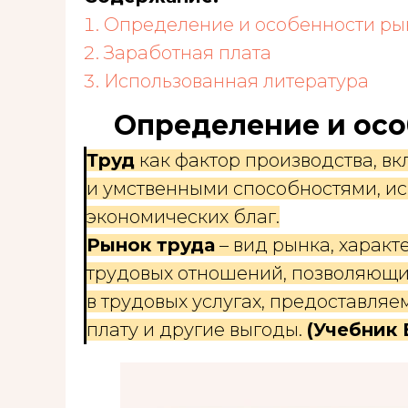
Определение и особенности ры
Заработная плата
Использованная литература
Определение и осо
Труд
как фактор производства, вк
и умственными способностями, и
экономических благ.
Рынок труда
– вид рынка, харак
трудовых отношений, позволяющи
в трудовых услугах, предоставля
плату и другие выгоды.
(Учебник