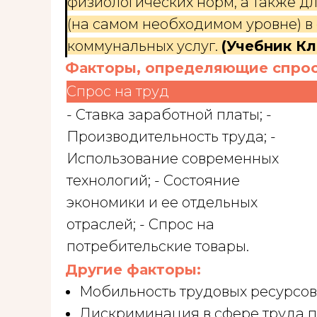
физиологических норм, а также д
(на самом необходимом уровне) в 
коммунальных услуг.
(Учебник К
Факторы, определяющие спрос 
Спрос на труд
- Ставка заработной платы; -
Производительность труда; -
Использование современных
технологий; - Состояние
экономики и ее отдельных
отраслей; - Спрос на
потребительские товары.
Другие факторы:
Мобильность трудовых ресурсов
Дискриминация в сфере труда п